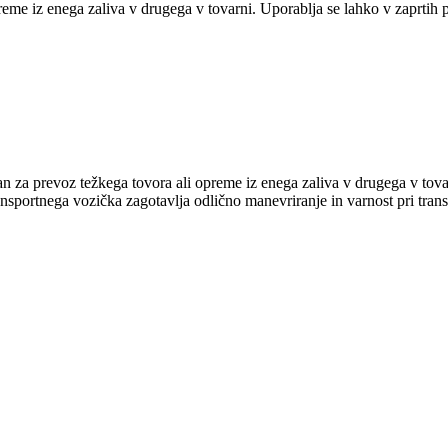
eme iz enega zaliva v drugega v tovarni. Uporablja se lahko v zaprtih p
an za prevoz težkega tovora ali opreme iz enega zaliva v drugega v tova
ransportnega vozička zagotavlja odlično manevriranje in varnost pri trans