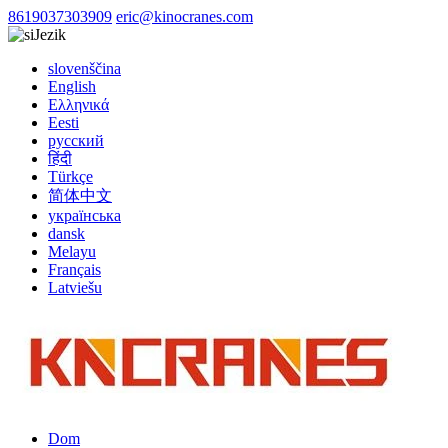
8619037303909
eric@kinocranes.com
Jezik
slovenščina
English
Ελληνικά
Eesti
русский
हिंदी
Türkçe
简体中文
українська
dansk
Melayu
Français
Latviešu
Dom