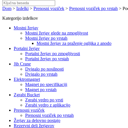
Dom
>
Izdelki
>
Prenosni voziček
>
Prenosni voziček po vrstah
>
Po
Kategorijo izdelkov
Mostni žerjav
Mostni žerjav glede na zmogljivost
Mostni žerjav po vrstah
Mostni žerjav za praženje ogljika z anodo
Portalni žerjav
Portalni žerjav po zmogljivosti
Portalni žerjav po vrstah
Jib Crane
Dvigalo po nosilnosti
Dvigalo po vrstah
Elektromagnet
Magnet po specifikaciji
Magnet po vrstah
Zgrabi Bucket
Zgrabi vedro po vrsti
Zgrabi vedro z aplikacijo
Prenosni voziček
Prenosni voziček po vrstah
Žerjav za delovno postajo
Rezervni deli žerjavov