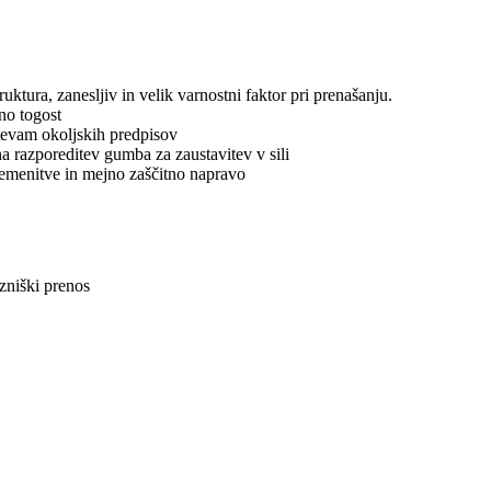
ktura, zanesljiv in velik varnostni faktor pri prenašanju.
no togost
htevam okoljskih predpisov
na razporeditev gumba za zaustavitev v sili
menitve in mejno zaščitno napravo
ezniški prenos