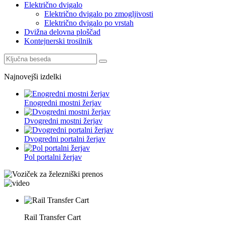
Električno dvigalo
Električno dvigalo po zmogljivosti
Električno dvigalo po vrstah
Dvižna delovna ploščad
Kontejnerski trosilnik
Najnovejši izdelki
Enogredni mostni žerjav
Dvogredni mostni žerjav
Dvogredni portalni žerjav
Pol portalni žerjav
Rail Transfer Cart