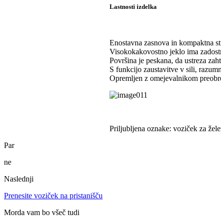
Lastnosti izdelka
Enostavna zasnova in kompaktna stru
Visokokakovostno jeklo ima zadost
Površina je peskana, da ustreza za
S funkcijo zaustavitve v sili, razum
Opremljen z omejevalnikom preobre
Priljubljena oznake: voziček za žel
Par
ne
Naslednji
Prenesite voziček na pristanišču
Morda vam bo všeč tudi