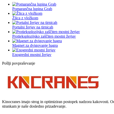
Pomarančna lupina Grab
Žlica z vložkom
Portalni žerjav na tirnicah
Protieksplozijsko zaščiten mostni žerjav
Magnet za dvigovanje bagra
Enogredni mostni žerjav
Pošlji povpraševanje
Kinocranes imajo strog in optimiziran postopek nadzora kakovosti. O
strankam je naše dosledno prizadevanje.