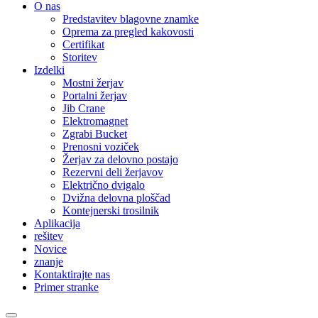
O nas
Predstavitev blagovne znamke
Oprema za pregled kakovosti
Certifikat
Storitev
Izdelki
Mostni žerjav
Portalni žerjav
Jib Crane
Elektromagnet
Zgrabi Bucket
Prenosni voziček
Žerjav za delovno postajo
Rezervni deli žerjavov
Električno dvigalo
Dvižna delovna ploščad
Kontejnerski trosilnik
Aplikacija
rešitev
Novice
znanje
Kontaktirajte nas
Primer stranke